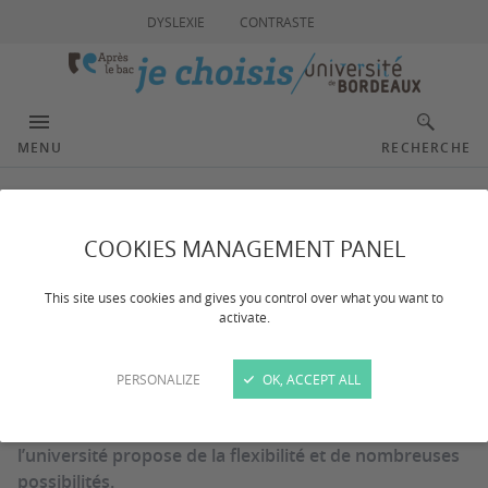
DYSLEXIE
CONTRASTE
MENU
RECHERCHE
Orientation et insertion
COOKIES MANAGEMENT PANEL
This site uses cookies and gives you control over what you want to
Dernière mise à jour :
le 12/10/2023
activate.
Organisée par grands champs disciplinaires et
PERSONALIZE
OK, ACCEPT ALL
intégrant différents cursus qui permettent une
spécialisation progressive, l’offre de formation de
l’université propose de la flexibilité et de nombreuses
possibilités.