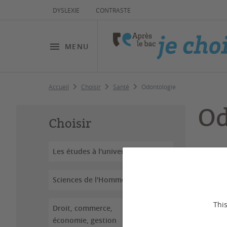
DYSLEXIE
CONTRASTE
MENU
Accueil
Choisir
Santé
Odontologie
Od
Choisir
Les études à l'université
Dernière
Sciences de l'Homme
This
Droit, commerce,
économie, gestion