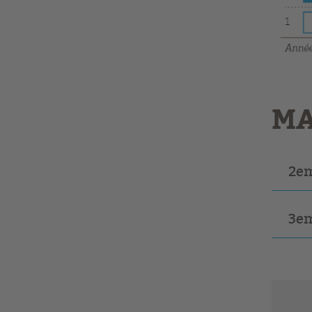
MA
2e
3e