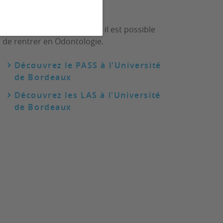
Après un PASS ou une LAS, il est possible
de rentrer en Odontologie.
Découvrez le PASS à l'Université
de Bordeaux
Découvrez les LAS à l'Université
de Bordeaux