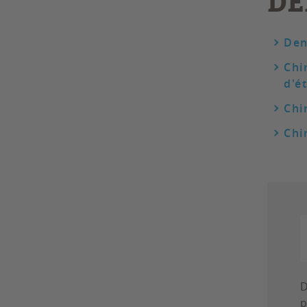
DÉ
Den
Chi
d'é
Chi
Chi
D
p