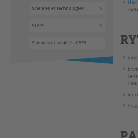
Hor
Sciences et technologies
méti
STAPS
RY
Sciences et société - CPES
entr
Envi
Le t
bibl
Imme
Poss
PA