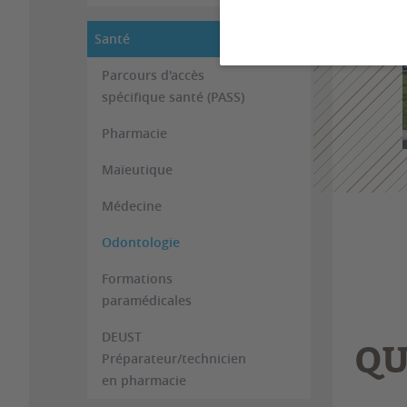
Santé
Parcours d'accès
spécifique santé (PASS)
Pharmacie
Maïeutique
Médecine
Odontologie
Formations
paramédicales
DEUST
QU
Préparateur/technicien
en pharmacie