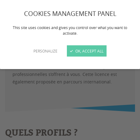
permanence, porté par les innovations
technologiques, les nouveaux usages et les grandes
COOKIES MANAGEMENT PANEL
questions de société, tels que la sécurisation et la
gestion des données privées.
This site uses cookies and gives you control over what you want to
activate.
L’informatique tient une place stratégique dans notre
société. Conception d’applications, développement de
PERSONALIZE
OK, ACCEPT ALL
sites web, création d’outils d’aide à la décision pour les
entreprises, administration de réseau… derrière le
terme d’informaticien, une multitude de trajectoires
professionnelles s’offrent à vous. Cette licence est
également proposée en parcours international.
QUELS PROFILS ?