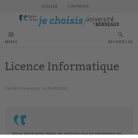
DYSLEXIE
CONTRASTE
MENU
RECHERCHE
Licence Informatique
Dernière mise à jour :
le 26/06/2026
Vous évoluerez dans un secteur qui se réinvente en